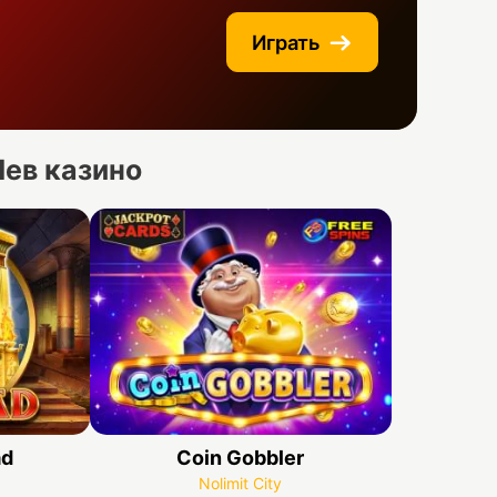
Играть
ев казино
ad
Coin Gobbler
Nolimit City