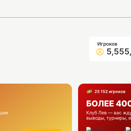
Игроков
5,555
25 152 игроков
БОЛЕЕ 40
ушек
Клуб Лев — вас жд
выводы, турниры, 