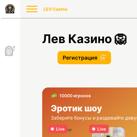
LEV Casino
Лев Казино
🦁
Регистрация
10000 игроков
Эротик шоу
Заберите бонусы и раздевайте дев
Live
Live